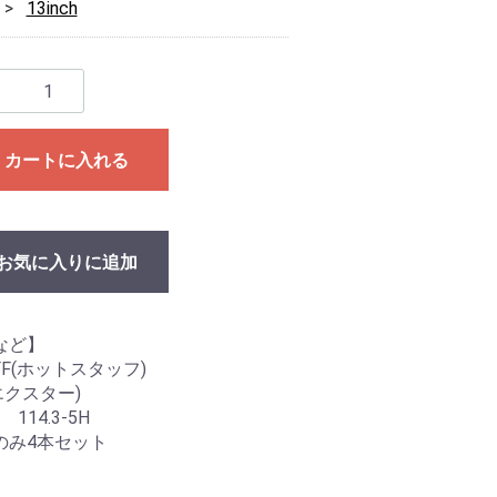
13inch
カートに入れる
お気に入りに追加
など】
FF(ホットスタッフ)
r(エクスター)
 114.3-5H
のみ4本セット