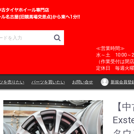
≪営業時間≫
水～土 10:00～2
（作業受付は閉店
定休日 毎週火曜
ツを売りたい
パーツを買いたい
お問い合せ
新規会員登
【中古
Exs
タウ