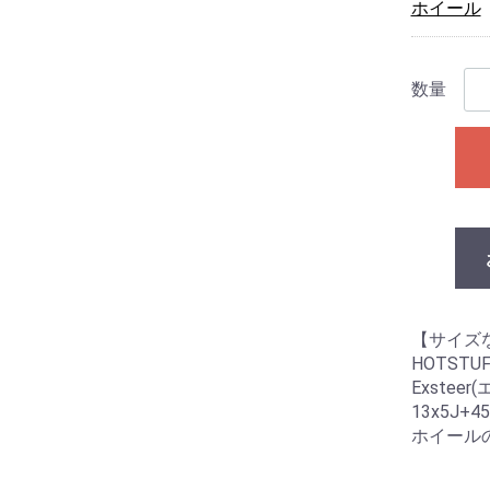
ホイール
数量
【サイズ
HOTSTU
Exstee
13x5J+45
ホイール