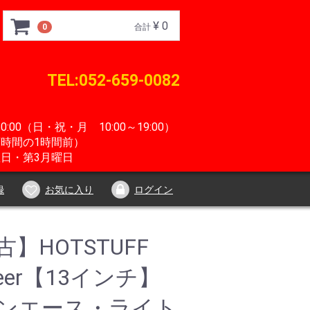
¥ 0
0
合計
TEL:052-659-0082
0:00（日・祝・月 10:00～19:00）
時間の1時間前）
日・第3月曜日
録
お気に入り
ログイン
】HOTSTUFF
teer【13インチ】
ンエース・ライト