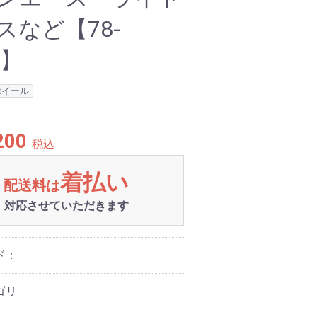
スなど【78-
3】
ホイール
200
税込
着払い
配送料は
対応させていただきます
ド：
ゴリ