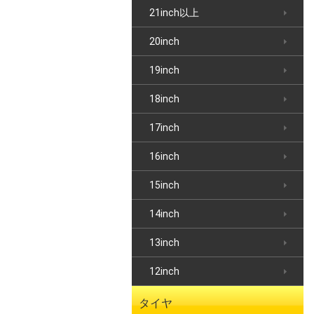
21inch以上
20inch
19inch
18inch
17inch
16inch
15inch
14inch
13inch
12inch
タイヤ