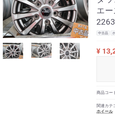
エー
226
中古品
¥ 13,
商品コー
関連カテ
ホイール