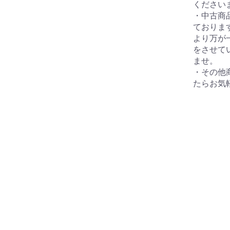
ください
・中古商
ておりま
より万が
をさせて
ませ。
・その他
たらお気