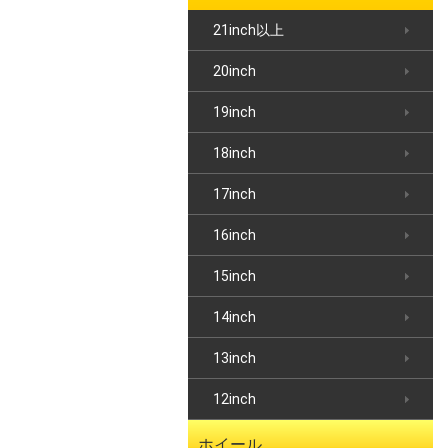
21inch以上
20inch
19inch
18inch
17inch
16inch
15inch
14inch
13inch
12inch
ホイール