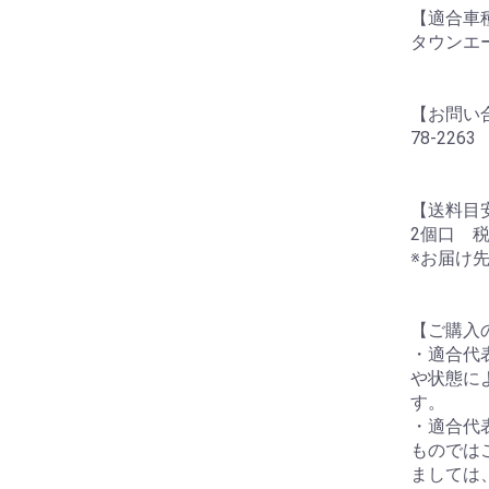
【適合車
タウンエ
【お問い
78-2263
【送料目
2個口 税
※お届け
【ご購入
・適合代
や状態に
す。
・適合代
ものでは
ましては