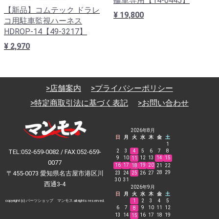
輪車専用【14-0445】
【新品】コムテック ドラレ
¥ 19,800
コ用駐車監視ハーネス
HDROP-14【49-3217】
¥ 2,970
>店舗案内
>プライバシーポリシー
>特定商取引法に基づく表記
>お問い合わせ
2026年8月
日
月
火
水
木
金
土
1
TEL:052-659-0082 / FAX:052-659-
2
3
4
5
6
7
8
9
10
12
13
14
15
11
0077
16
17
19
20
18
21
22
〒455-0073 愛知県名古屋市港区川
28
29
23
24
25
26
27
30
31
西通3-4
2026年9月
日
月
火
水
木
金
土
1
2
3
4
5
copyright (c) パーツショップ マンモス all rights reserved.
6
7
9
10
11
12
8
13
14
16
17
18
19
15