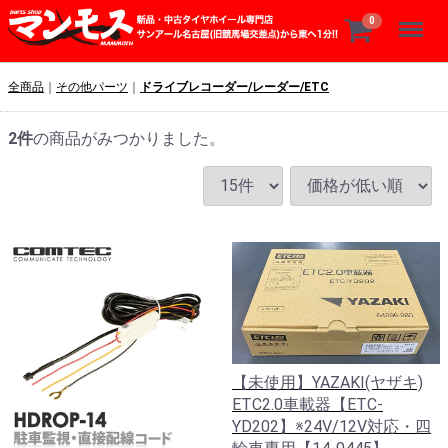
Menu
0
全商品
その他パーツ
ドライブレコーダー/レーダー/ETC
2
件
の商品がみつかりました。
【未使用】YAZAKI(ヤザキ)
ETC2.0車載器【ETC-
YD202】※24V/12V対応・四