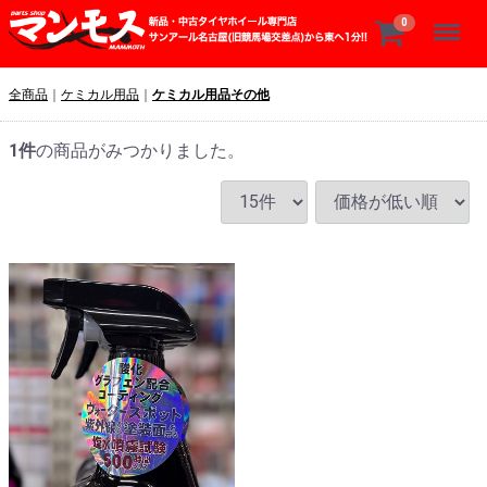
Menu
0
全商品
ケミカル用品
ケミカル用品その他
1
件
の商品がみつかりました。