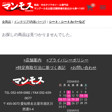
Menu
0
全商品
インテリア(内装パーツ)
シート・シートカバーなど
お探しの商品は見つかりませんでした。
>店舗案内
>プライバシーポリシー
>特定商取引法に基づく表記
>お問い合わせ
2026年8月
日
月
火
水
木
金
土
1
TEL:052-659-0082 / FAX:052-659-
2
3
4
5
6
7
8
9
10
12
13
14
15
11
0077
16
17
19
20
18
21
22
〒455-0073 愛知県名古屋市港区川
28
29
23
24
25
26
27
30
31
西通3-4
2026年9月