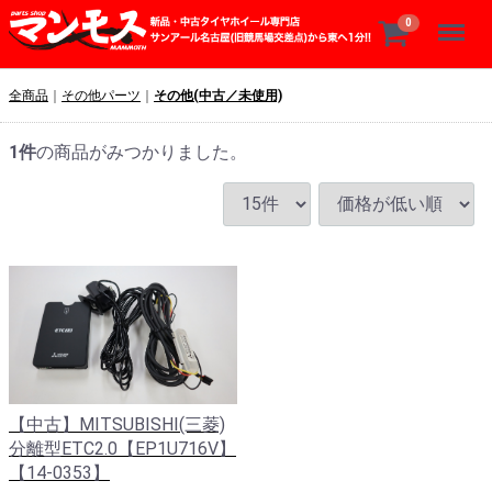
Menu
0
全商品
その他パーツ
その他(中古／未使用)
1
件
の商品がみつかりました。
【中古】MITSUBISHI(三菱)
分離型ETC2.0【EP1U716V】
【14-0353】