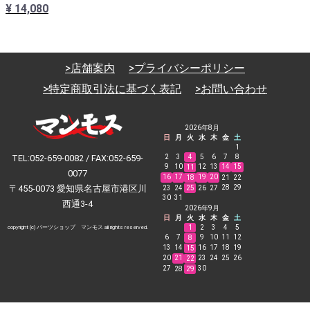
¥ 14,080
>店舗案内
>プライバシーポリシー
>特定商取引法に基づく表記
>お問い合わせ
2026年8月
日
月
火
水
木
金
土
1
TEL:052-659-0082 / FAX:052-659-
2
3
4
5
6
7
8
9
10
12
13
14
15
11
0077
16
17
19
20
18
21
22
〒455-0073 愛知県名古屋市港区川
28
29
23
24
25
26
27
30
31
西通3-4
2026年9月
日
月
火
水
木
金
土
1
2
3
4
5
copyright (c) パーツショップ マンモス all rights reserved.
6
7
9
10
11
12
8
13
14
16
17
18
19
15
20
21
23
24
25
26
22
27
30
28
29