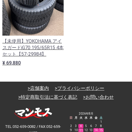
【未使用】YOKOHAMA アイ
スガードiG70 195/65R15 4本
セット【57-29984】
¥ 69,880
>店舗案内
>プライバシーポリシー
>特定商取引法に基づく表記
>お問い合わせ
2026年8月
日
月
火
水
木
金
土
1
TEL:052-659-0082 / FAX:052-659-
2
3
4
5
6
7
8
9
10
12
13
14
15
11