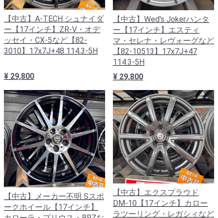
【中古】A-TECH シュナイダ
【中古】Wed's Jokerハンタ
ー【17インチ】ZR-V・オデ
ー【17インチ】エスティ
ッセイ・CX-5など【82-
マ・セレナ・レヴォーグなど
3010】17x7J+48 114.3-5H
【82-10513】17x7J+47
114.3-5H
¥ 29,800
¥ 29,800
【中古】エクスプラウド
【中古】メーカー不明 Sスポ
DM-10【17インチ】カロー
ークホイール【17インチ】
ラツーリング・レガシィなど
カローラ・プリウス・BRZな