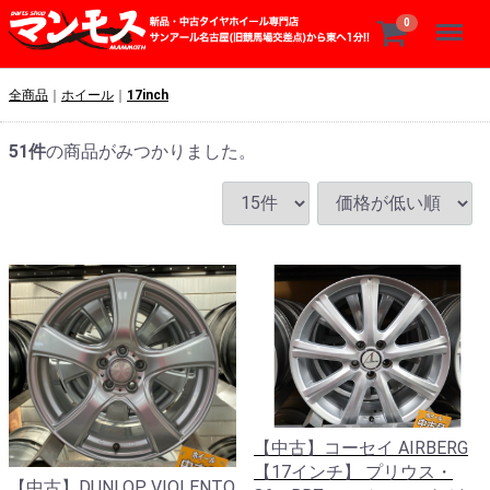
Menu
0
全商品
ホイール
17inch
51
件
の商品がみつかりました。
【中古】コーセイ AIRBERG
【17インチ】 プリウス・
【中古】DUNLOP VIOLENTO