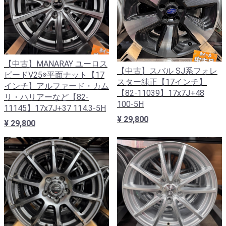
【中古】MANARAY ユーロス
【中古】スバル SJ系フォレ
ピードV25※平面ナット【17
スター純正【17インチ】
インチ】アルファード・カム
【82-11039】17x7J+48
リ・ハリアーなど【82-
100-5H
11145】17x7J+37 114.3-5H
¥ 29,800
¥ 29,800