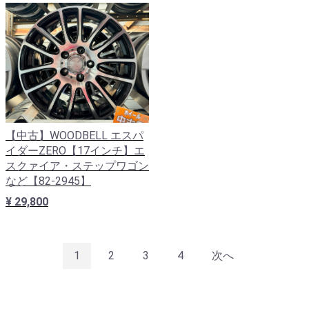
【中古】WOODBELL エスパ
イダーZERO【17インチ】エ
スクァイア・ステップワゴン
など【82-2945】
¥ 29,800
1
2
3
4
次へ