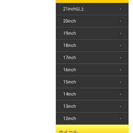
21inch以上
20inch
19inch
18inch
17inch
16inch
15inch
14inch
13inch
12inch
ホイール