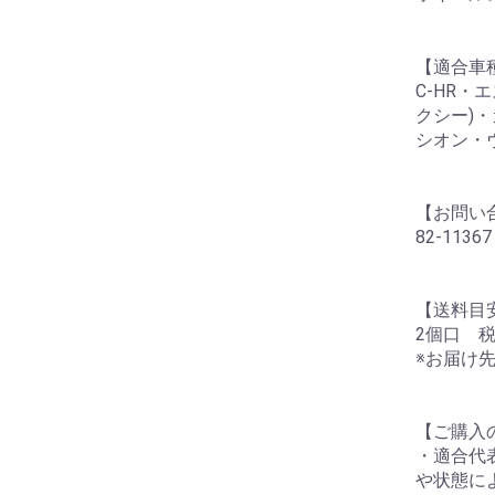
【適合車
C-HR・
クシー)
シオン・ヴ
【お問い
82-11367
【送料目
2個口 税
※お届け
【ご購入
・適合代
や状態に