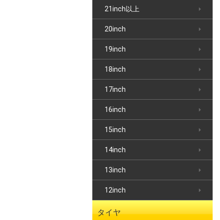
21inch以上
20inch
19inch
18inch
17inch
16inch
15inch
14inch
13inch
12inch
タイヤ