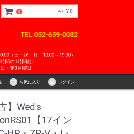
¥ 0
0
合計
TEL:052-659-0082
0:00（日・祝・月 10:00～19:00）
時間の1時間前）
日・第3月曜日
録
お気に入り
ログイン
】Wed's
rionRS01【17イン
-HR・ZR-V・レ