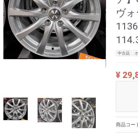
ヴォ
113
114.
中古品
¥ 29,
商品コー