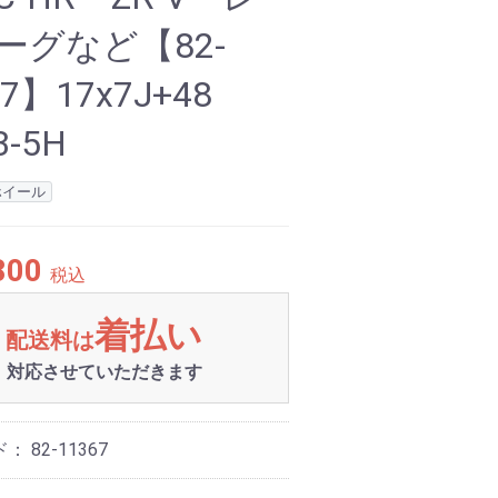
ーグなど【82-
67】17x7J+48
3-5H
ホイール
800
税込
着払い
配送料は
対応させていただきます
ド：
82-11367