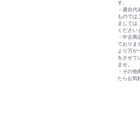
す。
・適合代
ものでは
ましては
ください
・中古商
ておりま
より万が
をさせて
ませ。
・その他
たらお気