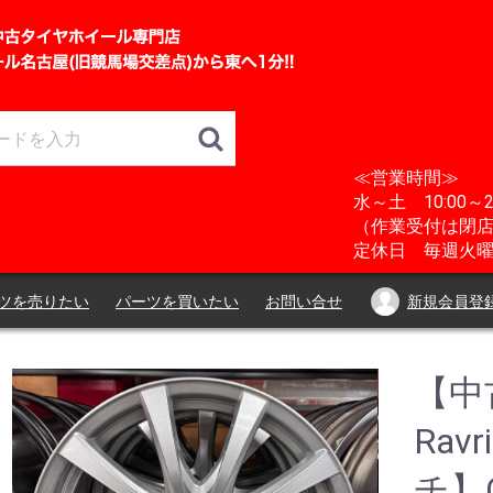
≪営業時間≫
水～土 10:00～2
（作業受付は閉店
定休日 毎週火曜
ツを売りたい
パーツを買いたい
お問い合せ
新規会員登
【中古
Rav
チ】C