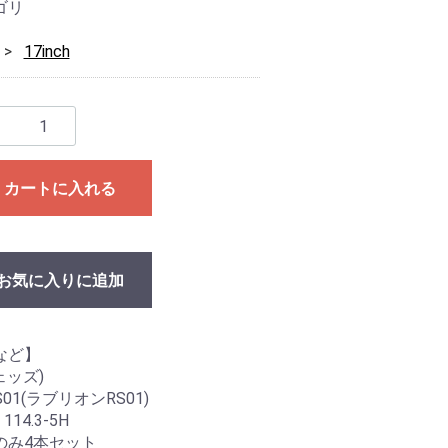
ゴリ
17inch
カートに入れる
お気に入りに追加
など】
ウェッズ)
 RS01(ラブリオンRS01)
 114.3-5H
のみ4本セット