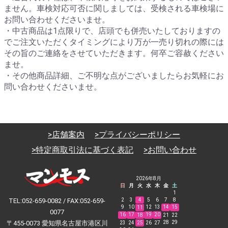
ません。車検対応可否に関しましては、受検される車検場に
お問い合わせくださいませ。
・中古商品は1点限りで、店頭でも併売いたしておりますの
でご注文いただくタイミングにより万が一売り切れの際には
その旨のご連絡をさせていただきます。何卒ご容赦ください
ませ。
・その他商品詳細、ご不明な点がございましたらお気軽にお
問い合わせくださいませ。
>店舗案内
>プライバシーポリシー
>特定商取引法に基づく表記
>お問い合わせ
2026年8月
日
月
火
水
木
金
土
1
TEL:052-659-0082 / FAX:052-659-
2
3
4
5
6
7
8
9
10
12
13
14
15
11
0077
16
17
19
20
18
21
22
〒455-0073 愛知県名古屋市港区川
28
29
23
24
25
26
27