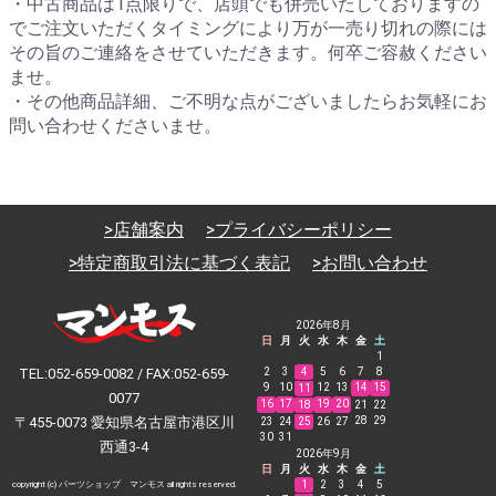
・中古商品は1点限りで、店頭でも併売いたしておりますの
でご注文いただくタイミングにより万が一売り切れの際には
その旨のご連絡をさせていただきます。何卒ご容赦ください
ませ。
・その他商品詳細、ご不明な点がございましたらお気軽にお
問い合わせくださいませ。
>店舗案内
>プライバシーポリシー
>特定商取引法に基づく表記
>お問い合わせ
2026年8月
日
月
火
水
木
金
土
1
TEL:052-659-0082 / FAX:052-659-
2
3
4
5
6
7
8
9
10
12
13
14
15
11
0077
16
17
19
20
18
21
22
〒455-0073 愛知県名古屋市港区川
28
29
23
24
25
26
27
30
31
西通3-4
2026年9月
日
月
火
水
木
金
土
1
2
3
4
5
copyright (c) パーツショップ マンモス all rights reserved.